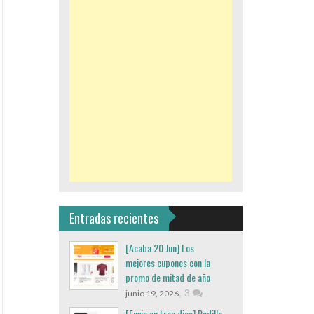
Entradas recientes
[Acaba 20 Jun] Los
mejores cupones con la
promo de mitad de año
,
3
junio 19, 2026
[Envio en tres dias] Rodillo