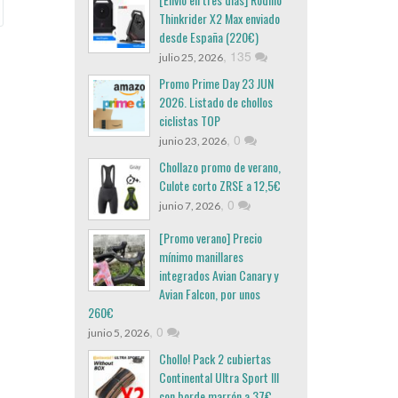
Thinkrider X2 Max enviado
desde España (220€)
,
135
julio 25, 2026
Promo Prime Day 23 JUN
2026. Listado de chollos
ciclistas TOP
,
0
junio 23, 2026
Chollazo promo de verano,
Culote corto ZRSE a 12,5€
,
0
junio 7, 2026
[Promo verano] Precio
mínimo manillares
integrados Avian Canary y
Avian Falcon, por unos
260€
,
0
junio 5, 2026
Chollo! Pack 2 cubiertas
Continental Ultra Sport III
con borde marrón a 37€