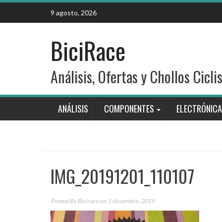
Skip
9 agosto, 2026
to
content
BiciRace
Análisis, Ofertas y Chollos Cicli
ANÁLISIS
COMPONENTES
ELECTRÓNICA
IMG_20191201_110107
Posted By
Bicirace
on 1 diciembre, 2019