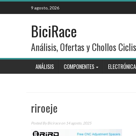
Skip
9 agosto, 2026
to
content
BiciRace
Análisis, Ofertas y Chollos Cicli
ANÁLISIS
COMPONENTES
ELECTRÓNICA
riroeje
Posted By
Bicirace
on 14 agosto, 2025