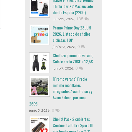
Thinkrider X2 Max enviado
desde España (220€)
,
135
julio 25, 2026
Promo Prime Day 23 JUN
2026. Listado de chollos
ciclistas TOP
,
0
junio 23, 2026
Chollazo promo de verano,
Culote corto ZRSE a 12,5€
,
0
junio 7, 2026
[Promo verano] Precio
mínimo manillares
integrados Avian Canary y
Avian Falcon, por unos
260€
,
0
junio 5, 2026
Chollo! Pack 2 cubiertas
Continental Ultra Sport III
con borde marrón a 37€