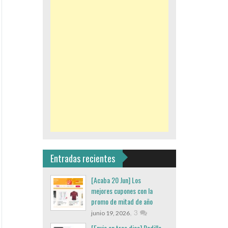
Entradas recientes
[Acaba 20 Jun] Los
mejores cupones con la
promo de mitad de año
,
3
junio 19, 2026
[Envio en tres dias] Rodillo