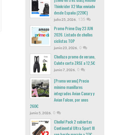
Thinkrider X2 Max enviado
desde España (220€)
,
135
julio 25, 2026
Promo Prime Day 23 JUN
2026. Listado de chollos
ciclistas TOP
,
0
junio 23, 2026
Chollazo promo de verano,
Culote corto ZRSE a 12,5€
,
0
junio 7, 2026
[Promo verano] Precio
mínimo manillares
integrados Avian Canary y
Avian Falcon, por unos
260€
,
0
junio 5, 2026
Chollo! Pack 2 cubiertas
Continental Ultra Sport III
con borde marrón a 37€