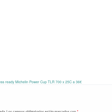
less ready Michelin Power Cup TLR 700 x 25C a 36€
ada.
Los campos obligatorios están marcados con
*