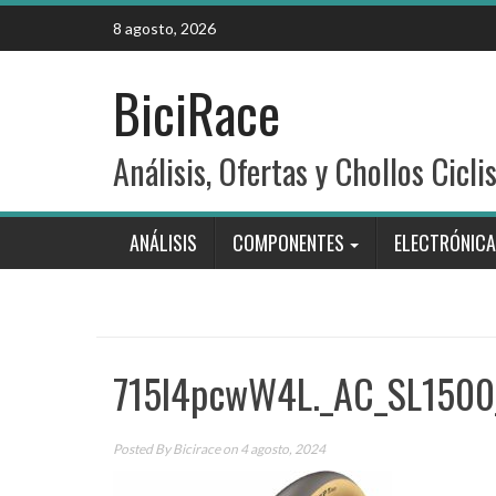
Skip
8 agosto, 2026
to
content
BiciRace
Análisis, Ofertas y Chollos Cicli
ANÁLISIS
COMPONENTES
ELECTRÓNICA
715I4pcwW4L._AC_SL1500
Posted By
Bicirace
on 4 agosto, 2024