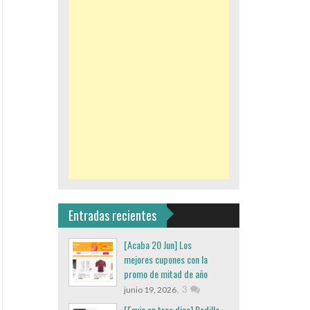
Entradas recientes
[Acaba 20 Jun] Los
mejores cupones con la
promo de mitad de año
,
3
junio 19, 2026
[Envio en tres dias] Rodillo