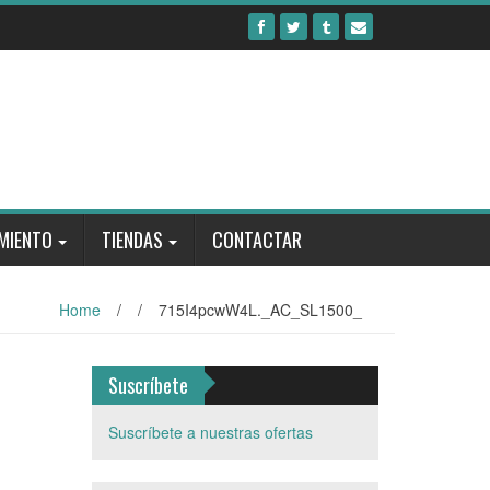
MIENTO
TIENDAS
CONTACTAR
Home
/
/
715I4pcwW4L._AC_SL1500_
Suscríbete
Suscríbete a nuestras ofertas