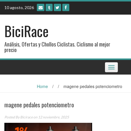
Skip
10 agosto, 2026
to
content
BiciRace
Análisis, Ofertas y Chollos Ciclistas. Ciclismo al mejor
precio
Toggle
navigation
Home
/
/
magene pedales potenciometro
magene pedales potenciometro
Posted By
Bicirace
on 12 noviembre, 2025