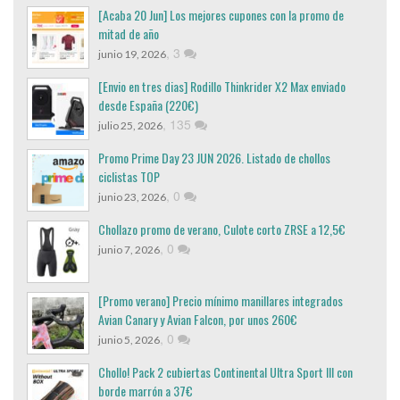
[Acaba 20 Jun] Los mejores cupones con la promo de
mitad de año
,
3
junio 19, 2026
[Envio en tres dias] Rodillo Thinkrider X2 Max enviado
desde España (220€)
,
135
julio 25, 2026
Promo Prime Day 23 JUN 2026. Listado de chollos
ciclistas TOP
,
0
junio 23, 2026
Chollazo promo de verano, Culote corto ZRSE a 12,5€
,
0
junio 7, 2026
[Promo verano] Precio mínimo manillares integrados
Avian Canary y Avian Falcon, por unos 260€
,
0
junio 5, 2026
Chollo! Pack 2 cubiertas Continental Ultra Sport III con
borde marrón a 37€